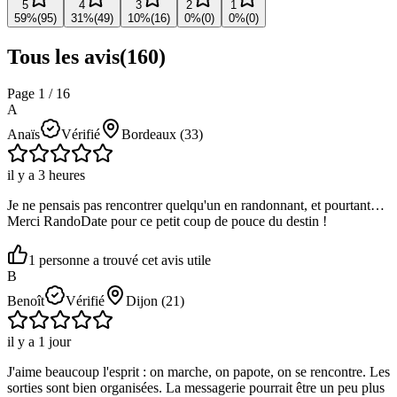
5
4
3
2
1
59
%
(
95
)
31
%
(
49
)
10
%
(
16
)
0
%
(
0
)
0
%
(
0
)
Tous les avis
(
160
)
Page
1
/
16
A
Anaïs
Vérifié
Bordeaux
(33)
il y a 3 heures
Je ne pensais pas rencontrer quelqu'un en randonnant, et pourtant…
Merci RandoDate pour ce petit coup de pouce du destin !
1
personne
a
trouvé cet avis utile
B
Benoît
Vérifié
Dijon
(21)
il y a 1 jour
J'aime beaucoup l'esprit : on marche, on papote, on se rencontre. Les
sorties sont bien organisées. La messagerie pourrait être un peu plus