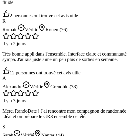
fluide.
2
personne
s ont
trouvé cet avis utile
R
Romain
Vérifié
Rouen
(76)
il y a 2 jours
Très bonne appli dans l'ensemble. Interface claire et communauté
sympa. J'aurais juste aimé un peu plus de sorties en semaine.
12
personne
s ont
trouvé cet avis utile
A
Alexandre
Vérifié
Grenoble
(38)
il y a 3 jours
Merci RandoDate ! J'ai rencontré mon compagnon de randonnée
idéal et on prépare le GR8 ensemble cet été.
S
Sarah
Vérifié
Nantes
(44)