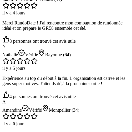
il y a 4 jours
Merci RandoDate ! J'ai rencontré mon compagnon de randonnée
idéal et on prépare le GR58 ensemble cet été.
8
personne
s ont
trouvé cet avis utile
N
Nathalie
Vérifié
Bayonne
(64)
il y a 5 jours
Expérience au top du début à la fin. L'organisation est carrée et les
gens super motivés. J'attends déjà la prochaine sortie !
4
personne
s ont
trouvé cet avis utile
A
Amandine
Vérifié
Montpellier
(34)
il y a 6 jours