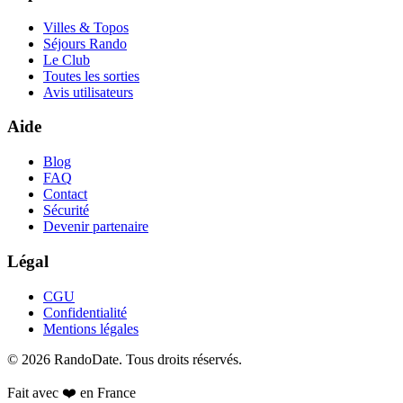
Villes & Topos
Séjours Rando
Le Club
Toutes les sorties
Avis utilisateurs
Aide
Blog
FAQ
Contact
Sécurité
Devenir partenaire
Légal
CGU
Confidentialité
Mentions légales
©
2026
RandoDate
. Tous droits réservés.
Fait avec ❤️ en France