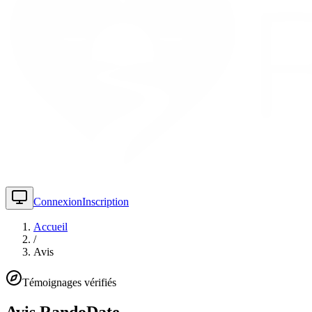
Connexion
Inscription
Accueil
/
Avis
Témoignages vérifiés
Avis
RandoDate