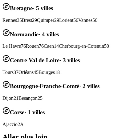
Bretagne
·
5
villes
Rennes
35
Brest
29
Quimper
29
Lorient
56
Vannes
56
Normandie
·
4
villes
Le Havre
76
Rouen
76
Caen
14
Cherbourg-en-Cotentin
50
Centre-Val de Loire
·
3
villes
Tours
37
Orléans
45
Bourges
18
Bourgogne-Franche-Comté
·
2
villes
Dijon
21
Besançon
25
Corse
·
1
villes
Ajaccio
2A
Aller plus loin