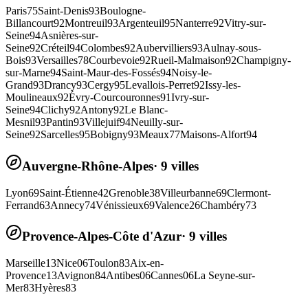
Paris
75
Saint-Denis
93
Boulogne-
Billancourt
92
Montreuil
93
Argenteuil
95
Nanterre
92
Vitry-sur-
Seine
94
Asnières-sur-
Seine
92
Créteil
94
Colombes
92
Aubervilliers
93
Aulnay-sous-
Bois
93
Versailles
78
Courbevoie
92
Rueil-Malmaison
92
Champigny-
sur-Marne
94
Saint-Maur-des-Fossés
94
Noisy-le-
Grand
93
Drancy
93
Cergy
95
Levallois-Perret
92
Issy-les-
Moulineaux
92
Évry-Courcouronnes
91
Ivry-sur-
Seine
94
Clichy
92
Antony
92
Le Blanc-
Mesnil
93
Pantin
93
Villejuif
94
Neuilly-sur-
Seine
92
Sarcelles
95
Bobigny
93
Meaux
77
Maisons-Alfort
94
Auvergne-Rhône-Alpes
·
9
villes
Lyon
69
Saint-Étienne
42
Grenoble
38
Villeurbanne
69
Clermont-
Ferrand
63
Annecy
74
Vénissieux
69
Valence
26
Chambéry
73
Provence-Alpes-Côte d'Azur
·
9
villes
Marseille
13
Nice
06
Toulon
83
Aix-en-
Provence
13
Avignon
84
Antibes
06
Cannes
06
La Seyne-sur-
Mer
83
Hyères
83