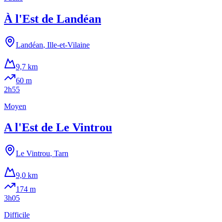
À l'Est de Landéan
Landéan
,
Ille-et-Vilaine
9,7 km
60
m
2h55
Moyen
A l'Est de Le Vintrou
Le Vintrou
,
Tarn
9,0 km
174
m
3h05
Difficile