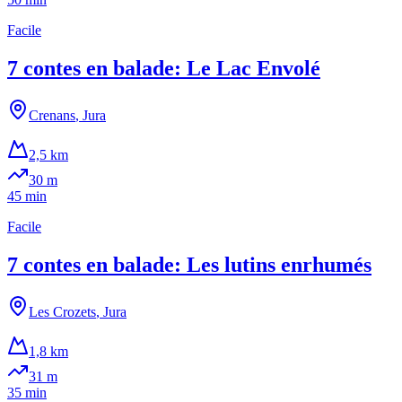
Facile
7 contes en balade: Le Lac Envolé
Crenans
,
Jura
2,5 km
30
m
45 min
Facile
7 contes en balade: Les lutins enrhumés
Les Crozets
,
Jura
1,8 km
31
m
35 min