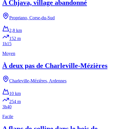
A Chjava, village abandonné
Propriano
,
Corse-du-Sud
2,8 km
152
m
1h15
Moyen
À deux pas de Charleville-Mézières
Charleville-Mézières
,
Ardennes
10 km
254
m
3h40
Facile
A flanc de colline dans le bois de