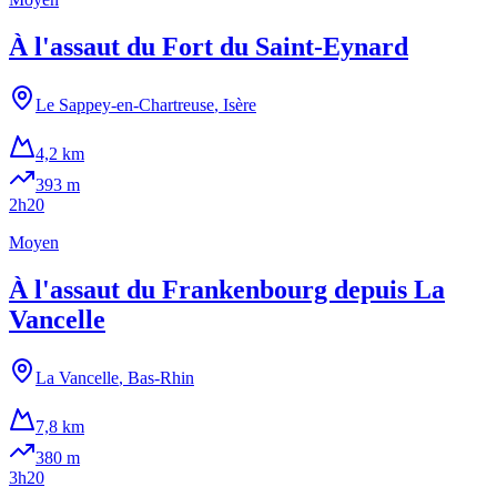
À l'assaut du Fort du Saint-Eynard
Le Sappey-en-Chartreuse
,
Isère
4,2 km
393
m
2h20
Moyen
À l'assaut du Frankenbourg depuis La
Vancelle
La Vancelle
,
Bas-Rhin
7,8 km
380
m
3h20