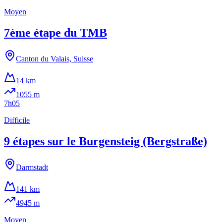
Moyen
7ème étape du TMB
Canton du Valais
,
Suisse
14 km
1055
m
7h05
Difficile
9 étapes sur le Burgensteig (Bergstraße)
Darmstadt
141 km
4945
m
Moyen