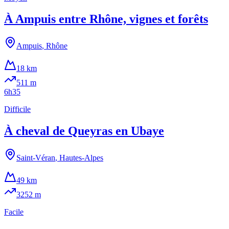
À Ampuis entre Rhône, vignes et forêts
Ampuis
,
Rhône
18 km
511
m
6h35
Difficile
À cheval de Queyras en Ubaye
Saint-Véran
,
Hautes-Alpes
49 km
3252
m
Facile