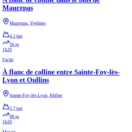
Maurepas
Maurepas
,
Yvelines
4,2 km
56
m
1h20
Facile
À flanc de colline entre Sainte-Foy-lès-
Lyon et Oullins
Sainte-Foy-lès-Lyon
,
Rhône
3,7 km
98
m
1h20
Moyen