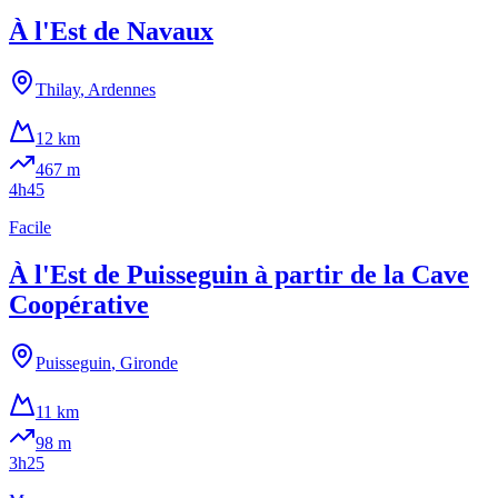
À l'Est de Navaux
Thilay
,
Ardennes
12 km
467
m
4h45
Facile
À l'Est de Puisseguin à partir de la Cave
Coopérative
Puisseguin
,
Gironde
11 km
98
m
3h25