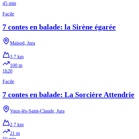
45 min
Facile
7 contes en balade: la Sirène égarée
Maisod
,
Jura
3,7 km
100
m
1h20
Facile
7 contes en balade: La Sorcière Attendrie
Vaux-lès-Saint-Claude
,
Jura
2,7 km
21
m
50 min