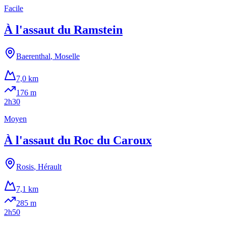
Facile
À l'assaut du Ramstein
Baerenthal
,
Moselle
7,0 km
176
m
2h30
Moyen
À l'assaut du Roc du Caroux
Rosis
,
Hérault
7,1 km
285
m
2h50