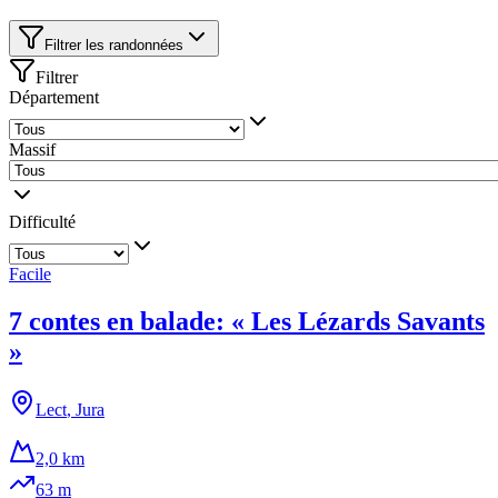
Filtrer les randonnées
Filtrer
Département
Massif
Difficulté
Facile
7 contes en balade: « Les Lézards Savants
»
Lect
,
Jura
2,0 km
63
m