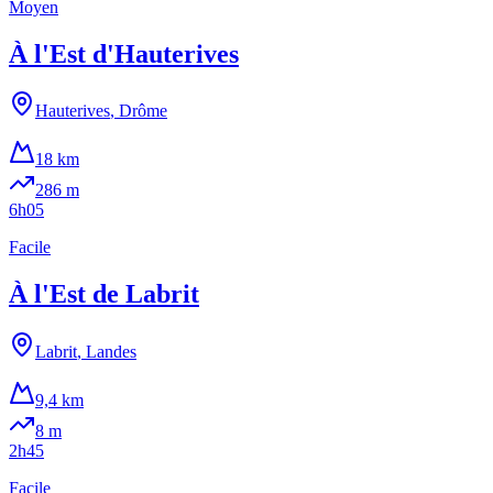
Moyen
À l'Est d'Hauterives
Hauterives
,
Drôme
18 km
286
m
6h05
Facile
À l'Est de Labrit
Labrit
,
Landes
9,4 km
8
m
2h45
Facile